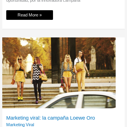
oportunidad, por la innovadora campaña
Marketing
Read More »
viral:
Perrier
Secret
Place
Marketing viral: la campaña Loewe Oro
Marketing Viral