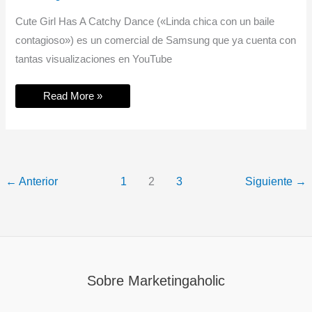
Cute Girl Has A Catchy Dance («Linda chica con un baile
contagioso») es un comercial de Samsung que ya cuenta con
tantas visualizaciones en YouTube
Marketing
Read More »
Viral:
Cute
Girl
Has
A
Catchy
Dance
←
Anterior
1
2
3
Siguiente
→
Sobre Marketingaholic