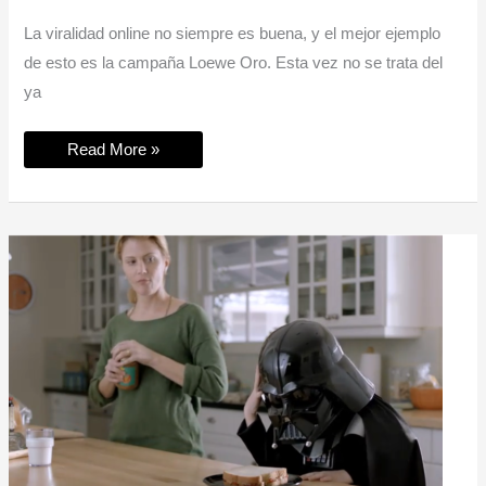
La viralidad online no siempre es buena, y el mejor ejemplo
de esto es la campaña Loewe Oro. Esta vez no se trata del
ya
Marketing
Read More »
viral:
la
campaña
Loewe
Oro