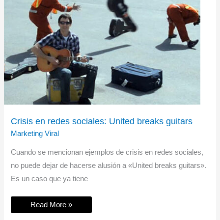
Crisis en redes sociales: United breaks guitars
Marketing Viral
Cuando se mencionan ejemplos de crisis en redes sociales,
no puede dejar de hacerse alusión a «United breaks guitars».
Es un caso que ya tiene
Crisis
Read More »
en
redes