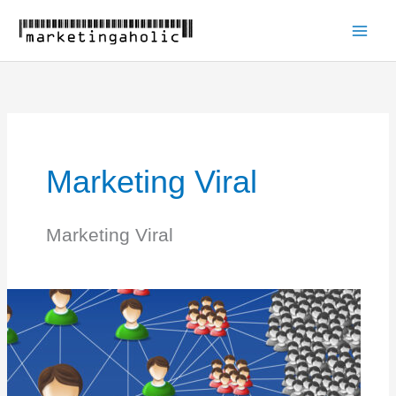
Ir
al
Main
contenido
Men
Marketing Viral
Marketing Viral