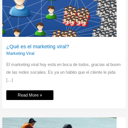
¿Qué es el marketing viral?
Marketing Viral
El marketing viral hoy está en boca de todos, gracias al boom
de las redes sociales. Es ya un hábito que el cliente le pida
[…]
¿Qué
Read More »
es
el
marketing
viral?