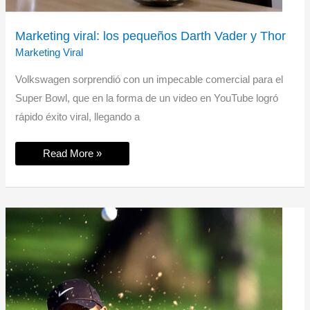
Marketing viral: los pequeños Darth Vader y Thor
Marketing Viral
Volkswagen sorprendió con un impecable comercial para el
Super Bowl, que en la forma de un video en YouTube logró
rápido éxito viral, llegando a
Marketing
Read More »
viral:
los
pequeños
Darth
Vader
y
Thor