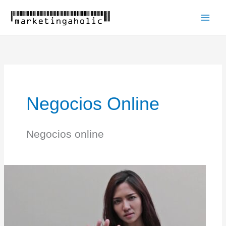
Ir
al
Main
contenido
Men
Negocios Online
Negocios online