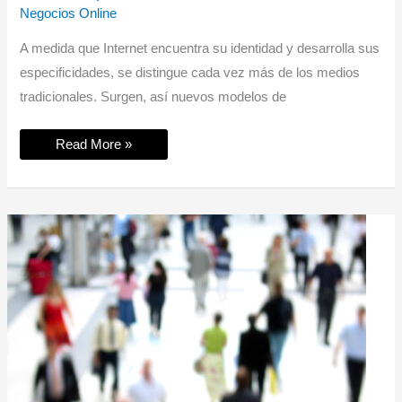
Negocios Online
A medida que Internet encuentra su identidad y desarrolla sus
especificidades, se distingue cada vez más de los medios
tradicionales. Surgen, así nuevos modelos de
El
Read More »
usuario
productor
de
contenidos