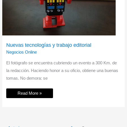
Nuevas tecnologías y trabajo editorial
Negocios Online
El fotógrafo se encuentra cubriendo un evento a 300 Km. de
la redacción. Haciendo honor a su oficio, obtiene una buenas
tomas. No demora: se
Nuevas
Read More »
tecnologías
y
trabajo
editorial