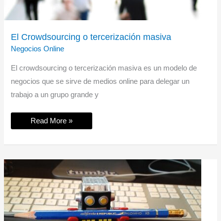
El Crowdsourcing o tercerización masiva
Negocios Online
El crowdsourcing o tercerización masiva es un modelo de
negocios que se sirve de medios online para delegar un
trabajo a un grupo grande y
El
Read More »
Crowdsourcing
o
tercerización
masiva