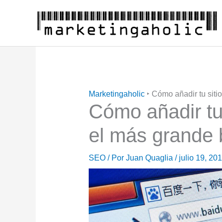
Ir
al
contenido
Marketingaholic
‣
Cómo añadir tu siti
Cómo añadir tu
el más grande 
SEO
/ Por
Juan Quaglia
/
julio 19, 20