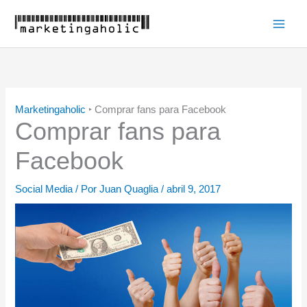
Ir
al
Main
contenido
Men
Marketingaholic
‣
Comprar fans para Facebook
Comprar fans para
Facebook
Social Media
/ Por
Juan Quaglia
/
abril 9, 2017