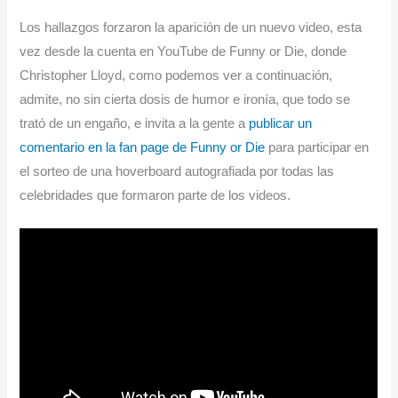
Los hallazgos forzaron la aparición de un nuevo video, esta
vez desde la cuenta en YouTube de Funny or Die, donde
Christopher Lloyd, como podemos ver a continuación,
admite, no sin cierta dosis de humor e ironía, que todo se
trató de un engaño, e invita a la gente a
publicar un
comentario en la fan page de Funny or Die
para participar en
el sorteo de una hoverboard autografiada por todas las
celebridades que formaron parte de los videos.