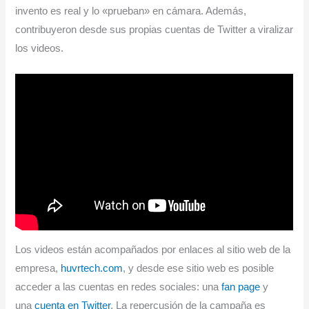
invento es real y lo «prueban» en cámara. Además,
contribuyeron desde sus propias cuentas de Twitter a viralizar
los videos.
Los videos están acompañados por enlaces al sitio web de la
empresa,
huvrtech.com
, y desde ese sitio web es posible
acceder a las cuentas en redes sociales: una
fan page
y
una
cuenta en Twitter
. La repercusión de la campaña es