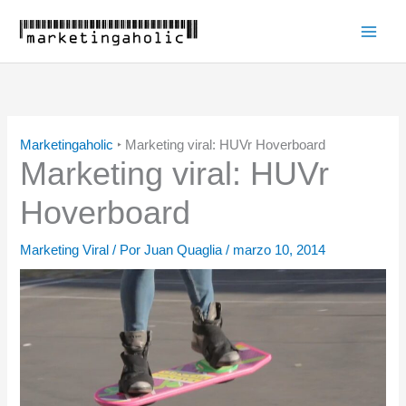
Ir
al
Main
contenido
Men
Marketingaholic
‣
Marketing viral: HUVr Hoverboard
Marketing viral: HUVr
Hoverboard
Marketing Viral
/ Por
Juan Quaglia
/
marzo 10, 2014