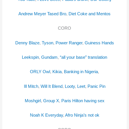
Andrew Meyer Tased Bro
,
Diet Coke and Mentos
CORO
Denny Blaze
,
Tyson
,
Power Ranger
,
Guiness Hands
Leekspin
,
Gundam
,
“all your base” translation
ORLY Owl
,
Kikia
,
Banking in Nigeria
,
Ill Mitch
,
Will It Blend
,
Looty
,
Leet
,
Panic Pin
Moshgirl
,
Group X
,
Paris Hilton having sex
Noah K Everyday
,
Afro Ninja’s not ok