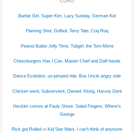
CORO
Barbie Girl
,
Super Kim
,
Lazy Sunday
,
German Kid
Flaming Shot
,
Gofbot
,
Terry Tate
,
Coq Roq
Peanut Butter Jelly Time
,
Tubgirl
,
the Torn Mime
Cheezburgers Has I Can
,
Master Chief
and Daft hands
Dance Evolution
,
un-pimped ride
,
Bus Uncle angry side
Chicken went, Subservient
,
Owned
,
Klong
,
Harvey Dent
Heckler comes at Pauly Shore
,
Salad Fingers
,
Where’s
George
Rick got Rolled
or
Kid Star Wars
,
I can’t think of anymore