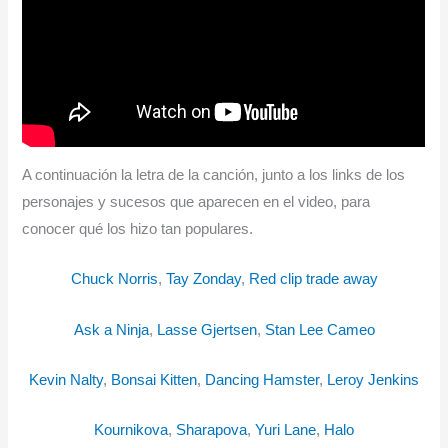
A continuación la letra de la canción, junto a los links de los
personajes y sucesos que aparecen en el video, para
conocer qué los hizo tan populares.
Chuck Norris
,
Tay Zonday
,
Red clip trade away
Ask a Ninja
,
Lasse Gjertsen
,
Stan Lee Cameo
Kevin Nalty
,
Bonsai Kitten
,
Dancing Hamster
,
Leroy Jenkins
Kournikova
,
Sharapova
,
Yuri Lane
,
Halo