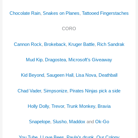
Chocolate Rain
,
Snakes on Planes
,
Tattooed Fingerstaches
CORO
Cannon Rock
,
Brokeback
,
Kruger Battle
,
Rich Sandrak
Mud Kip
,
Dragostea
,
Microsoft’s
Giveaway
Kid Beyond
,
Saugeen Hall
,
Lisa Nova
,
Deathball
Chad Vader
,
Simpsonize
,
Pirates Ninjas pick a side
Holly Dolly
,
Trevor
,
Trunk Monkey
,
Bravia
Snapelope
,
Slusho
,
Maddox
and
Ok-Go
You Tube
,
I Love Bees
,
Paula’s drunk
,
Our Colony