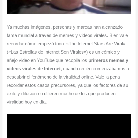
Ya muchas imágenes, personas y marcas han alcanzado
fama mundial a través de memes y videos virales. Bien vale
recordar cómo empezó todo. «The Internet Stars Are Viral»
(«Las Estrellas de Internet Son Virales») es un cómico y
añejo video en YouTube que recopila los
primeros memes y
videos virales de Internet
, cuando recién comenzábamos a
descubrir el fenómeno de la viralidad online. Vale la pena
recordar estos casos precursores, ya que los factores de su
éxito y difusión no difieren mucho de los que producen
viralidad hoy en día.