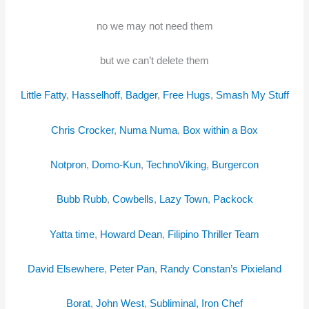
no we may not need them
but we can’t delete them
Little Fatty
,
Hasselhoff
,
Badger
,
Free Hugs
,
Smash My Stuff
Chris Crocker
,
Numa Numa
,
Box within a Box
Notpron
,
Domo-Kun
,
TechnoViking
,
Burgercon
Bubb Rubb
,
Cowbells
,
Lazy Town
,
Packock
Yatta time
,
Howard Dean
,
Filipino Thriller Team
David Elsewhere
,
Peter Pan
,
Randy Constan’s Pixieland
Borat
,
John West
,
Subliminal, Iron Chef