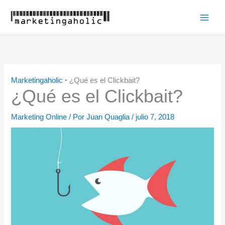
Ir
al
Main
contenido
Men
Marketingaholic
‣
¿Qué es el Clickbait?
¿Qué es el Clickbait?
Marketing Online
/ Por
Juan Quaglia
/
julio 7, 2018