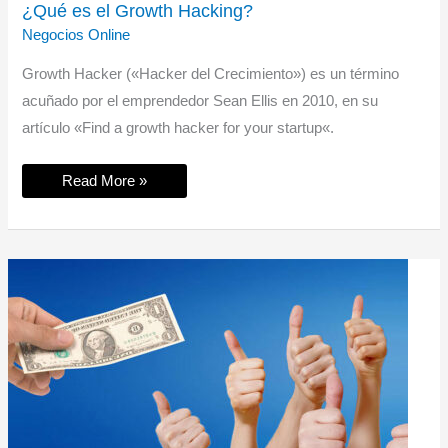
¿Qué es el Growth Hacking?
Negocios Online
Growth Hacker («Hacker del Crecimiento») es un término
acuñado por el emprendedor Sean Ellis en 2010, en su
artículo «Find a growth hacker for your startup«.
¿Qué
Read More »
es
el
Growth
Hacking?