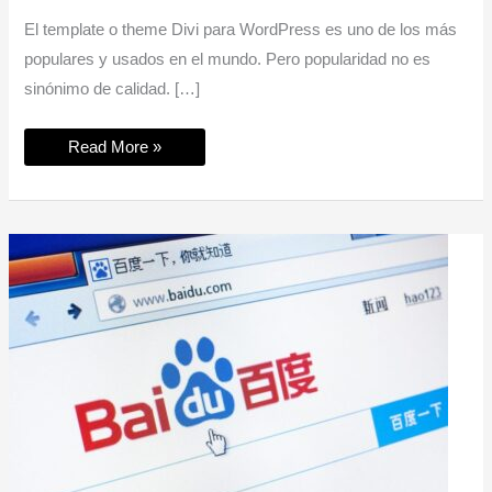
El template o theme Divi para WordPress es uno de los más
populares y usados en el mundo. Pero popularidad no es
sinónimo de calidad. […]
Por
Read More »
qué
no
deberías
usar
Divi