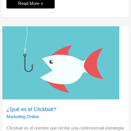
Cómo
Read More »
monetizar
un
canal
de
YouTube
¿Qué es el Clickbait?
Marketing Online
Clickbait es el nombre que recibe una controversial estrategia