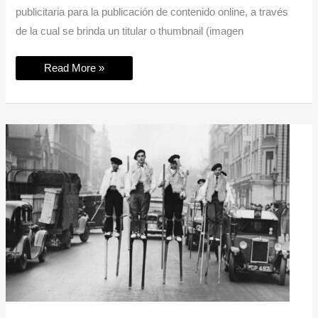
publicitaria para la publicación de contenido online, a través
de la cual se brinda un titular o thumbnail (imagen
¿Qué
Read More »
es
el
Clickbait?