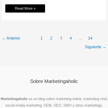
¿Sirve
Read More »
comprar
seguidores
de
Instagram?
[2025]
←
Anterior
1
2
3
4
…
14
Siguiente
→
Sobre Marketingaholic
Marketingaholic
es un blog sobre marketing online, marketing viral,
social media marketing, SEM, SEO, SMO y otros marketings.