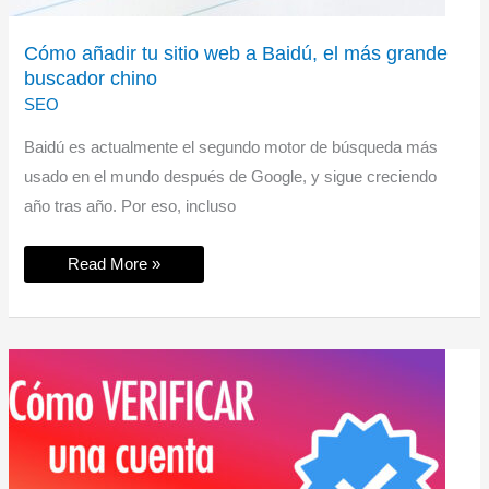
Cómo añadir tu sitio web a Baidú, el más grande
buscador chino
SEO
Baidú es actualmente el segundo motor de búsqueda más
usado en el mundo después de Google, y sigue creciendo
año tras año. Por eso, incluso
Cómo
Read More »
añadir
tu
sitio
web
a
Baidú,
el
más
grande
buscador
chino